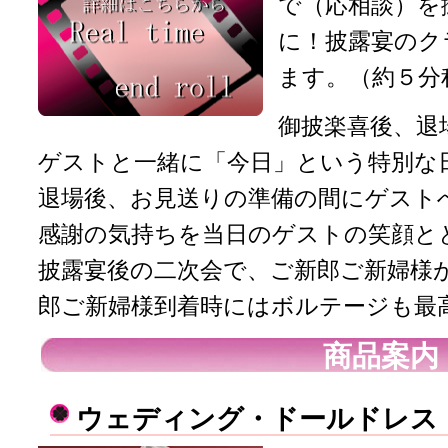
で（応相談）を
に！披露宴のク
ます。（約５分
御披楽喜後、退
ゲストと一緒に「今日」という特別な
退場後、お見送りの準備の間にゲスト
感謝の気持ちを当日のゲストの笑顔と
披露宴後の二次会で、ご新郎ご新婦様
郎ご新婦様到着時にはボルテージも最高
商品案内
ウェディング・ドールドレス